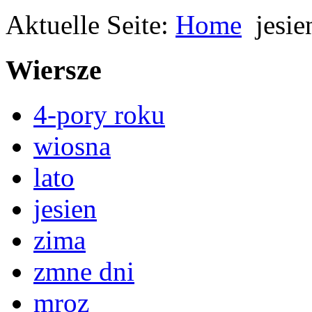
Aktuelle Seite:
Home
jesie
Wiersze
4-pory roku
wiosna
lato
jesien
zima
zmne dni
mroz