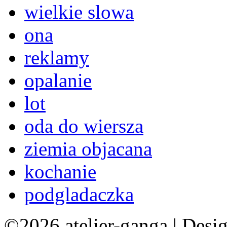
wielkie slowa
ona
reklamy
opalanie
lot
oda do wiersza
ziemia objacana
kochanie
podgladaczka
©2026 atelier-ganga | Desi