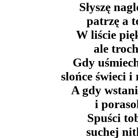
Słyszę nagl
patrzę a t
W liście pi
ale troc
Gdy uśmiech
slońce świeci i
A gdy wstan
i poraso
Spuści to
suchej nit