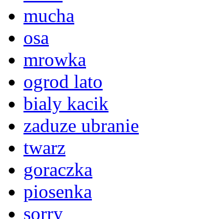
mucha
osa
mrowka
ogrod lato
bialy kacik
zaduze ubranie
twarz
goraczka
piosenka
sorry