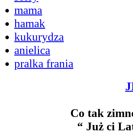
mama
hamak
kukurydza
anielica
pralka frania
J
Co tak zimno
“ Już ci La